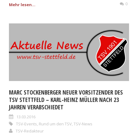
0
Mehr lesen...
MARC STOCKENBERGER NEUER VORSITZENDER DES
TSV STETTFELD – KARL-HEINZ MÜLLER NACH 23
JAHREN VERABSCHIEDET
13.03.2016
TSV-Events
,
Rund um den TSV
,
TSV-News
TSV-Redakteur