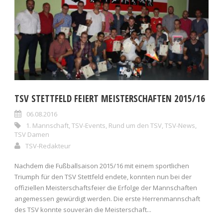
TSV STETTFELD FEIERT MEISTERSCHAFTEN 2015/16
06.08.2016
1. Mannschaft
,
TSV-Events
,
Rund um den TSV
,
TSV-News
,
TSV Damen
TSV-Redakteur
Nachdem die Fußballsaison 2015/16 mit einem sportlichen
Triumph für den TSV Stettfeld endete, konnten nun bei der
offiziellen Meisterschaftsfeier die Erfolge der Mannschaften
angemessen gewürdigt werden. Die erste Herrenmannschaft
des TSV konnte souverän die Meisterschaft...