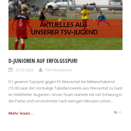
D-JUNIOREN AUF ERFOLGSSPUR!
26.03.2023
TSV-Redakteur
D1 gewinnt Topspiel gegen FV Wiesental Am Mittwochabend
(15.03.) war der vormalige Tabellenzweite aus Wiesental zu Gast
im Stettfelder Augarten. Unser Team startete mit viel Schwung in
die Partie und verzeichnete nach wenigen Minuten schon...
0
Mehr lesen...