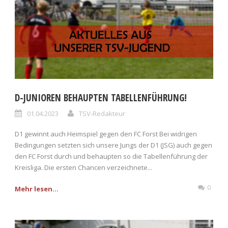
D-JUNIOREN BEHAUPTEN TABELLENFÜHRUNG!
01.04.2023
TSV-Redakteur
D1 gewinnt auch Heimspiel gegen den FC Forst Bei widrigen
Bedingungen setzten sich unsere Jungs der D1 (JSG) auch gegen
den FC Forst durch und behaupten so die Tabellenführung der
Kreisliga. Die ersten Chancen verzeichnete...
0
Mehr lesen...