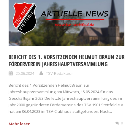
BERICHT DES 1. VORSITZENDEN HELMUT BRAUN ZUR
FÖRDERVEREIN JAHRESHAUPTVERSAMMLUNG
25.06.2024
TSV-Redakteur
Bericht des 1.Vorsitzenden Helmut Braun zur
Jahreshauptversammlung am Mittwoch, 15.05.2024 für das
Geschäftsjahr 2023 Die letzte Jahreshauptversammlung des im
Jahr 2000 gegründeten Fördervereins des TSV 1901 Stettfeld e.V.
hat am 06.04.2023 im TSV-Clubhaus stattgefunden. Nach...
0
Mehr lesen...