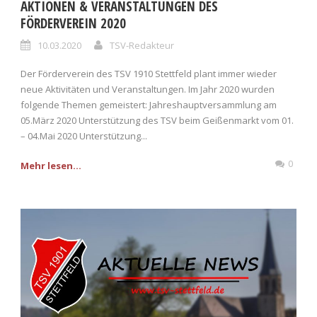
AKTIONEN & VERANSTALTUNGEN DES
FÖRDERVEREIN 2020
10.03.2020
TSV-Redakteur
Der Förderverein des TSV 1910 Stettfeld plant immer wieder
neue Aktivitäten und Veranstaltungen. Im Jahr 2020 wurden
folgende Themen gemeistert: Jahreshauptversammlung am
05.März 2020 Unterstützung des TSV beim Geißenmarkt vom 01.
– 04.Mai 2020 Unterstützung...
0
Mehr lesen...