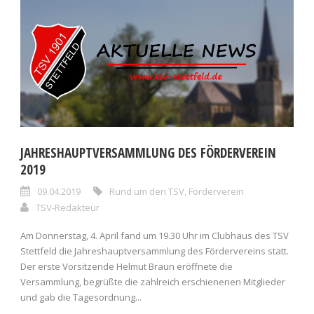
JAHRESHAUPTVERSAMMLUNG DES FÖRDERVEREIN
2019
09.04.2019
Rund um den TSV
,
Förderverein
TSV-Redakteur
Am Donnerstag, 4. April fand um 19.30 Uhr im Clubhaus des TSV
Stettfeld die Jahreshauptversammlung des Fördervereins statt.
Der erste Vorsitzende Helmut Braun eröffnete die
Versammlung, begrüßte die zahlreich erschienenen Mitglieder
und gab die Tagesordnung...