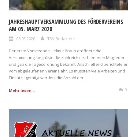
JAHRESHAUPTVERSAMMLUNG DES FÖRDERVEREINS
AM 05. MÄRZ 2020
08.03.2020
TSV-Redakteur
Der erste Vorsitzende Helmut Braun eröffnete die
Versammlung, begrüßte die zahlreich erschienenen Mitglieder
und gab die Tagesordnung bekannt. Anschließend berichtete er
vom abgelaufenen Vereinsjahr. Es mussten viele Arbeiten und
Einsätze getätigt werden, die Anzahl der...
0
Mehr lesen...