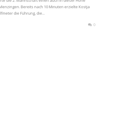
erte die 2. Mannschaft einen auch in dieser Höhe
Menzingen. Bereits nach 10 Minuten erzielte Kostja
meter die Führung, die...
0