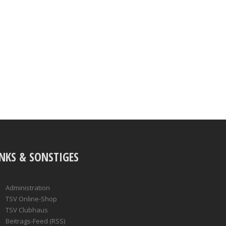
INKS & SONSTIGES
Administration
TSV Online-Shop
TSV Clubhaus
Beitrags-Feed (RSS)