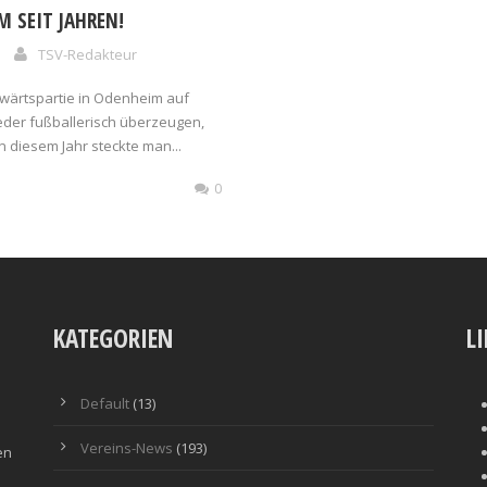
M SEIT JAHREN!
TSV-Redakteur
wärtspartie in Odenheim auf
eder fußballerisch überzeugen,
 diesem Jahr steckte man...
0
KATEGORIEN
L
Default
(13)
Vereins-News
(193)
en