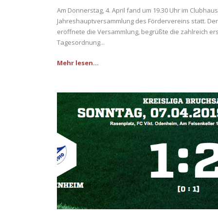
Am Donnerstag, 4. April fand um 19.30 Uhr im Clubhaus
Jahreshauptversammlung des Fördervereins statt. Der
eröffnete die Versammlung, begrüßte die zahlreich er
Tagesordnung...
Mehr lesen...