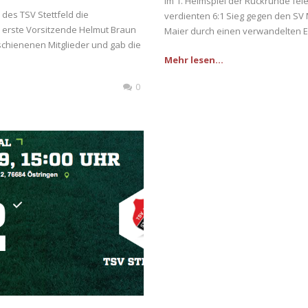
Im 1. Heimspiel der Rückrunde fei
 des TSV Stettfeld die
verdienten 6:1 Sieg gegen den SV 
 erste Vorsitzende Helmut Braun
Maier durch einen verwandelten Elf
schienenen Mitglieder und gab die
Mehr lesen...
0