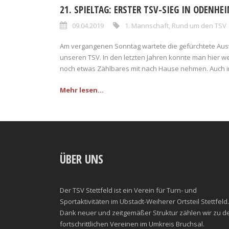
21. SPIELTAG: ERSTER TSV-SIEG IN ODENHEI
09.04.2019
1. Mannschaft
,
Rund um den TSV
Am vergangenen Sonntag wartete die gefürchtete Aus
unseren TSV. In den letzten Jahren konnte man hier w
noch etwas Zählbares mit nach Hause nehmen. Auch in
Mehr lesen...
ÜBER UNS
Der TSV Stettfeld ist ein Verein für Turn- und
Sportaktivitäten im Ubstadt-Weiherer Ortsteil Stettfeld.
Dank neuer und zeitgemäßer Struktur zählen wir zu d
fortschrittlichen Vereinen im Umkreis Bruchsal.