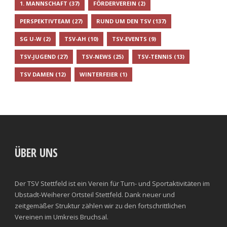
1. MANNSCHAFT
(37)
FÖRDERVEREIN
(2)
PERSPEKTIVTEAM
(27)
RUND UM DEN TSV
(137)
SG U-W
(2)
TSV-AH
(10)
TSV-EVENTS
(9)
TSV-JUGEND
(27)
TSV-NEWS
(25)
TSV-TENNIS
(13)
TSV DAMEN
(12)
WINTERFEIER
(1)
ÜBER UNS
Der TSV Stettfeld ist ein Verein für Turn- und Sportaktivitäten im
Ubstadt-Weiherer Ortsteil Stettfeld. Dank neuer und
zeitgemäßer Struktur zählen wir zu den fortschrittlichen
Vereinen im Umkreis Bruchsal.