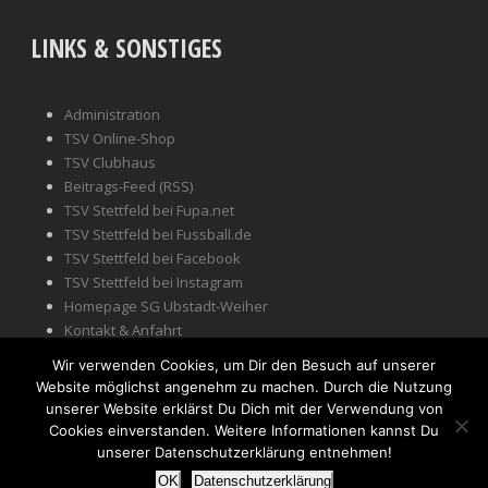
LINKS & SONSTIGES
Administration
TSV Online-Shop
TSV Clubhaus
Beitrags-Feed (RSS)
TSV Stettfeld bei Fupa.net
TSV Stettfeld bei Fussball.de
TSV Stettfeld bei Facebook
TSV Stettfeld bei Instagram
Homepage SG Ubstadt-Weiher
Kontakt & Anfahrt
Impressum
Wir verwenden Cookies, um Dir den Besuch auf unserer
Website möglichst angenehm zu machen. Durch die Nutzung
unserer Website erklärst Du Dich mit der Verwendung von
Cookies einverstanden. Weitere Informationen kannst Du
unserer Datenschutzerklärung entnehmen!
© Copyright 2021, TSV 1901 Stettfeld e.V. - Alle Rechte
OK
Datenschutzerklärung
vorbehalten