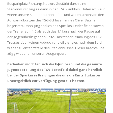
Busparkplatz Richtung Stadion. Gestärkt durch eine
Stadionwurst ging es dann in den TSG-Fanblock. Unten am Zaun
waren unsere Kinder hautnah dabei und waren schon von den
Aufwärmübungen des TSG-Schlussmannes Oliver Baumann
begeistert. Dann ging endlich das Spiel los. Leider fielen sowohl
der Treffer zum 1:0 als auch das 1:1 kurz nach der Pause auf
der gegenüberliegenden Seite. Das tat der Stimmung des TSV-
Trosses aber keinen Abbruch und eilig ging es nach dem Spiel
wieder zu Abfahrtstelle des Stadionbusses. Dieser brachte uns
zügig wieder an unseren Ausgangsort.
Bedanken möchten sich die F-Junioren und die gesamte
Jugendabteilung des TSV-Stettfeld dabei ganz herzlich
bei der Sparkasse Kraichgau die uns die Eintrittskarten
unentgeltlich zur Verfügung gestellt hatten.