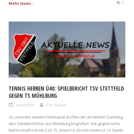
0
Mehr lesen...
TENNIS HERREN Ü40: SPIELBERICHT TSV STETTFELD
GEGEN TS MÜHLBURG
14.07.2019
TSV-Tennis
Zu unserem zweiten Heimspiel durften wir am letzten Samstag
den Tabellenführer aus Mühlburg begrüßen. Die gegnerische
Mannschaft trat mit 2 LK 15, einem LK 20 und einem LK 23 Spiele