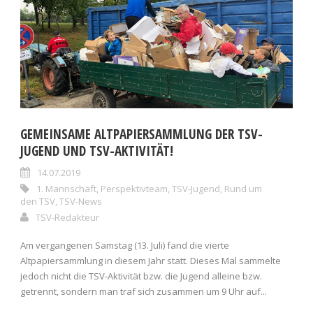
GEMEINSAME ALTPAPIERSAMMLUNG DER TSV-
JUGEND UND TSV-AKTIVITÄT!
14.07.2019
1. Mannschaft
,
Perspektivteam
,
TSV-Jugend
,
Rund um
den TSV
,
TSV-News
TSV-Redakteur
Am vergangenen Samstag (13. Juli) fand die vierte
Altpapiersammlung in diesem Jahr statt. Dieses Mal sammelte
jedoch nicht die TSV-Aktivität bzw. die Jugend alleine bzw.
getrennt, sondern man traf sich zusammen um 9 Uhr auf...