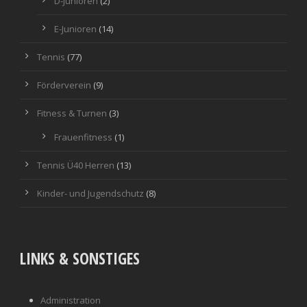
D-Junioren
(2)
E-Junioren
(14)
Tennis
(77)
Förderverein
(9)
Fitness & Turnen
(3)
Frauenfitness
(1)
Tennis Ü40 Herren
(13)
Kinder- und Jugendschutz
(8)
LINKS & SONSTIGES
Administration