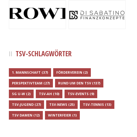
TSV-SCHLAGWÖRTER
1. MANNSCHAFT
(37)
FÖRDERVEREIN
(2)
PERSPEKTIVTEAM
(27)
RUND UM DEN TSV
(137)
SG U-W
(2)
TSV-AH
(10)
TSV-EVENTS
(9)
TSV-JUGEND
(27)
TSV-NEWS
(25)
TSV-TENNIS
(13)
TSV DAMEN
(12)
WINTERFEIER
(1)