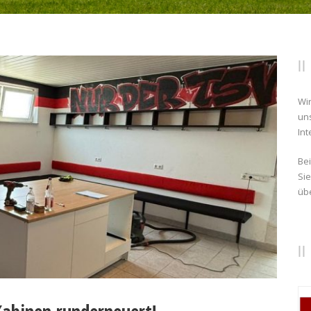
Wir
un
Int
Be
Sie
üb