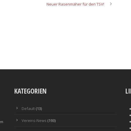
Neuer Rasenmäher für den TSV!
KATEGORIEN
L
Default
(13)
Vereins-News
(193)
en