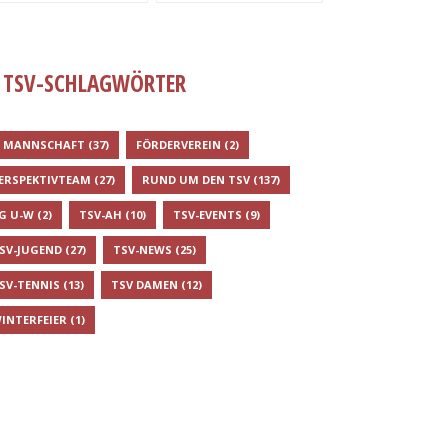
TSV-SCHLAGWÖRTER
. MANNSCHAFT
(37)
FÖRDERVEREIN
(2)
ERSPEKTIVTEAM
(27)
RUND UM DEN TSV
(137)
G U-W
(2)
TSV-AH
(10)
TSV-EVENTS
(9)
SV-JUGEND
(27)
TSV-NEWS
(25)
SV-TENNIS
(13)
TSV DAMEN
(12)
INTERFEIER
(1)