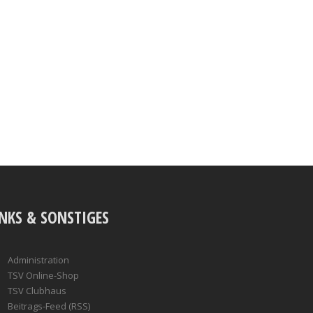
INKS & SONSTIGES
Administration
TSV Online-Shop
TSV Clubhaus
Beitrags-Feed (RSS)