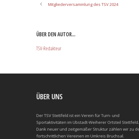
Mitgliederversammlung des TSV 2024
ÜBER DEN AUTOR...
TSV-Redakteur
ÜBER UNS
Der TSV Stettfeld ist ein Verein für Turn- und
Sportaktivitäten im Ubstadt-Weiherer Ortsteil Stettfeld.
Dank neuer und zeitgemäßer Struktur zählen wir zu d
fortschrittlichen Vereinen im Umkreis Bruchsal.