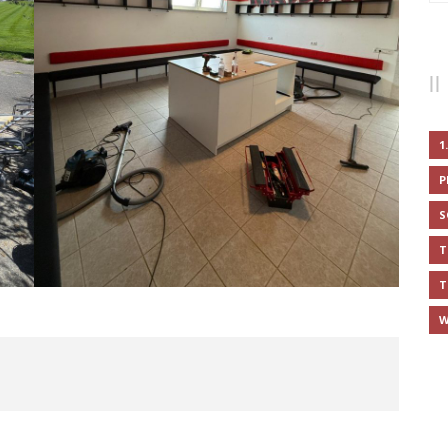
1
P
S
T
T
W