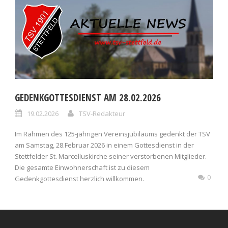
GEDENKGOTTESDIENST AM 28.02.2026
19.02.2026
TSV-Redakteur
Im Rahmen des 125-jährigen Vereinsjubiläums gedenkt der TSV
am Samstag, 28.Februar 2026 in einem Gottesdienst in der
Stettfelder St. Marcelluskirche seiner verstorbenen Mitglieder.
Die gesamte Einwohnerschaft ist zu diesem
0
Gedenkgottesdienst herzlich willkommen.