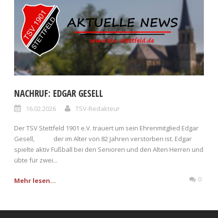
NACHRUF: EDGAR GESELL
16.02.2026
TSV-Redakteur
Der TSV Stettfeld 1901 e.V. trauert um sein Ehrenmitglied Edgar
Gesell, der im Alter von 82 Jahren verstorben ist. Edgar
spielte aktiv Fußball bei den Senioren und den Alten Herren und
übte für zwei...
0
Mehr lesen...