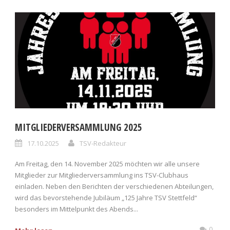
MITGLIEDERVERSAMMLUNG 2025
17.10.2025
TSV-Redakteur
Am Freitag, den 14. November 2025 möchten wir alle unsere
Mitglieder zur Mitgliederversammlung ins TSV-Clubhaus
einladen. Neben den Berichten der verschiedenen Abteilungen,
wird das bevorstehende Jubiläum „125 Jahre TSV Stettfeld“
besonders im Mittelpunkt des Abends...
0