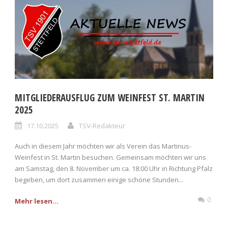
MITGLIEDERAUSFLUG ZUM WEINFEST ST. MARTIN
2025
17.10.2025
TSV-Redakteur
Auch in diesem Jahr möchten wir als Verein das Martinus-
Weinfest in St. Martin besuchen. Gemeinsam möchten wir uns
am Samstag, den 8. November um ca. 18:00 Uhr in Richtung Pfalz
begeben, um dort zusammen einige schöne Stunden...
0
Mehr lesen...