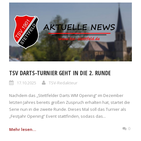
TSV DARTS-TURNIER GEHT IN DIE 2. RUNDE
17.10.2025
TSV-Redakteur
Nachdem das „Stettfelder Darts WM Opening“ im Dezember
letzten Jahres bereits großen Zuspruch erhalten hat, startet die
Serie nun in die zweite Runde. Dieses Mal soll das Turnier als
„Festjahr Opening“ Event stattfinden, sodass das...
0
Mehr lesen...