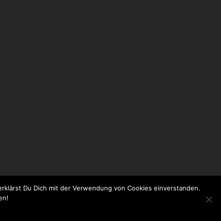
rklärst Du Dich mit der Verwendung von Cookies einverstanden.
en!
 2021, TSV 1901 Stettfeld e.V. - Alle Rechte vorbehalten