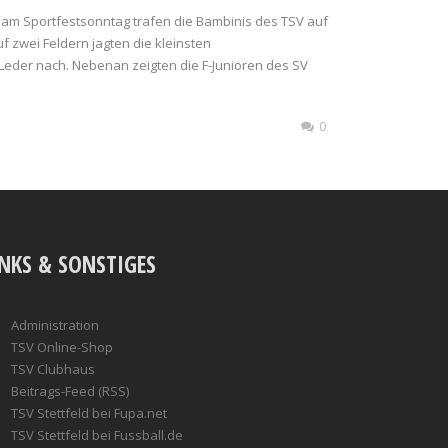
am Sportfestsonntag trafen die Bambinis des TSV auf
 zwei Feldern jagten die kleinsten
eder nach. Nebenan zeigten die F-Junioren des SV
0
INKS & SONSTIGES
Administration
TSV Online-Shop
TSV Clubhaus
Beitrags-Feed (RSS)
TSV Stettfeld bei Fupa.net
TSV Stettfeld bei Fussball.de