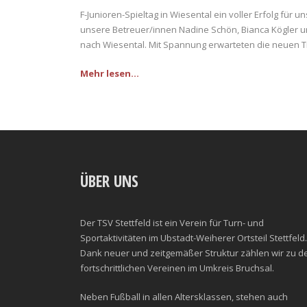
F-Junioren-Spieltag in Wiesental ein voller Erfolg für 
unsere Betreuer/innen Nadine Schön, Bianca Kögler 
nach Wiesental. Mit Spannung erwarteten die neuen Tr
Mehr lesen...
ÜBER UNS
Der TSV Stettfeld ist ein Verein für Turn- und
Sportaktivitäten im Ubstadt-Weiherer Ortsteil Stettfeld.
Dank neuer und zeitgemäßer Struktur zählen wir zu d
fortschrittlichen Vereinen im Umkreis Bruchsal.
Neben Fußball in allen Altersklassen, stehen auch