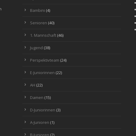
n
Bambini
(4)
Senioren
(40)
1. Mannschaft
(46)
Jugend
(38)
Perspektivteam
(24)
E-Juniorinnen
(22)
AH
(22)
Damen
(15)
D-Juniorinnen
(3)
A-Junioren
(1)
B-Junioren
(2)