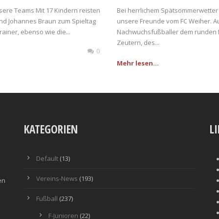
unsere Teams Mit 17 Kindern reisten
Bei herrlichem Spätsommerwetter 
und Johannes Braun zum Spieltag
unsere Freunde vom FC Weiher. Auf
ainer, ebenso wie die...
Nachwuchsfußballer dem runden L
Zeutern, des...
0
Mehr lesen...
KATEGORIEN
L
Default
(13)
Vereins-News
(193)
en
Fußball
(237)
F-Junioren
(22)